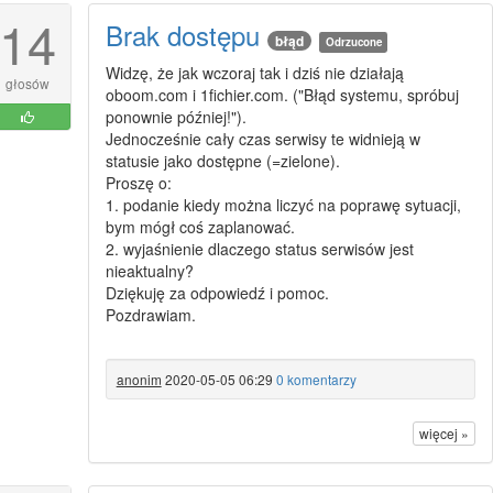
14
Brak dostępu
błąd
Odrzucone
Widzę, że jak wczoraj tak i dziś nie działają
głosów
oboom.com i 1fichier.com. ("Błąd systemu, spróbuj
ponownie później!").
Jednocześnie cały czas serwisy te widnieją w
statusie jako dostępne (=zielone).
Proszę o:
1. podanie kiedy można liczyć na poprawę sytuacji,
bym mógł coś zaplanować.
2. wyjaśnienie dlaczego status serwisów jest
nieaktualny?
Dziękuję za odpowiedź i pomoc.
Pozdrawiam.
anonim
2020-05-05 06:29
0 komentarzy
więcej »