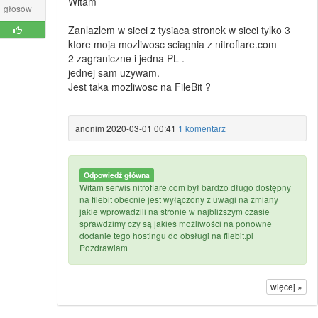
Witam
głosów
Zanlazlem w sieci z tysiaca stronek w sieci tylko 3
ktore moja mozliwosc sciagnia z nitroflare.com
2 zagraniczne i jedna PL .
jednej sam uzywam.
Jest taka mozliwosc na FileBit ?
anonim
2020-03-01 00:41
1 komentarz
Odpowiedź główna
Witam serwis nitroflare.com był bardzo długo dostępny
na filebit obecnie jest wyłączony z uwagi na zmiany
jakie wprowadzili na stronie w najbliższym czasie
sprawdzimy czy są jakieś możliwości na ponowne
dodanie tego hostingu do obsługi na filebit.pl
Pozdrawiam
więcej »