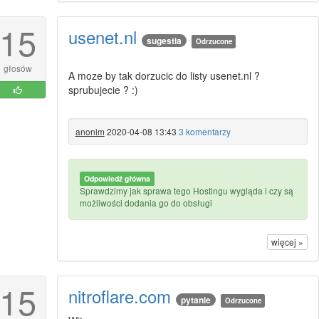
15
usenet.nl
sugestia
Odrzucone
głosów
A moze by tak dorzucic do listy usenet.nl ?
sprubujecie ? :)
anonim
2020-04-08 13:43
3 komentarzy
Odpowiedź główna
Sprawdzimy jak sprawa tego Hostingu wygląda i czy są
możliwości dodania go do obsługi
więcej »
15
nitroflare.com
pytanie
Odrzucone