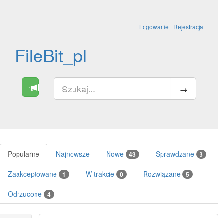
Logowanie
|
Rejestracja
FileBit_pl
Popularne
Najnowsze
Nowe
Sprawdzane
43
3
Zaakceptowane
W trakcie
Rozwiązane
1
0
5
Odrzucone
4