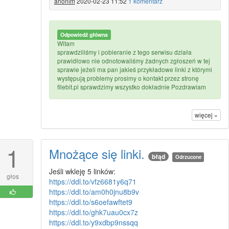
anonim
2020-02-23 11:52
1 komentarz
Odpowiedź główna
Witam
sprawdziliśmy i pobieranie z tego serwisu działa
prawidłowo nie odnotowaliśmy żadnych zgłoszeń w tej
sprawie jeżeli ma pan jakieś przykładowe linki z którymi
występują problemy prosimy o kontakt przez stronę
filebit.pl sprawdzimy wszystko dokładnie Pozdrawiam
więcej »
1
Mnożące się linki.
błąd
Odrzucone
Jeśli wkleję 5 linków:
głos
https://ddl.to/vfz6681y6q71
https://ddl.to/am0h0jnu8b9v
https://ddl.to/s6oefawftet9
https://ddl.to/ghk7uau0cx7z
https://ddl.to/y9xdbp9nssqq