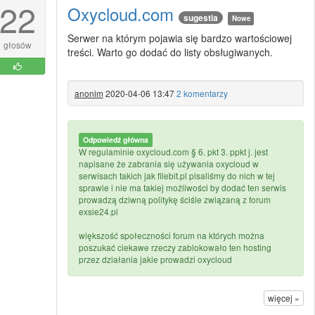
22
Oxycloud.com
sugestia
Nowe
Serwer na którym pojawia się bardzo wartościowej
głosów
treści. Warto go dodać do listy obsługiwanych.
anonim
2020-04-06 13:47
2 komentarzy
Odpowiedź główna
W regulaminie oxycloud.com § 6. pkt 3. ppkt j. jest
napisane że zabrania się używania oxycloud w
serwisach takich jak filebit.pl pisaliśmy do nich w tej
sprawie i nie ma takiej możliwości by dodać ten serwis
prowadzą dziwną politykę ściśle związaną z forum
exsie24.pl
większość społeczności forum na których można
poszukać ciekawe rzeczy zablokowało ten hosting
przez działania jakie prowadzi oxycloud
więcej »