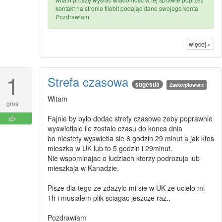
kontakt na stronie filebit podając dane swojego konta
Pozdrawiam
więcej »
1
Strefa czasowa
sugestia
Zaakceptowane
Witam
głos
Fajnie by bylo dodac strefy czasowe zeby poprawnie
wyswietlalo ile zostalo czasu do konca dnia
bo niestety wyswietla sie 6 godzin 29 minut a jak ktos
mieszka w UK lub to 5 godzin i 29minut.
Nie wspominajac o ludziach ktorzy podrozuja lub
mieszkaja w Kanadzie.
Pisze dla tego ze zdazylo mi sie w UK ze ucielo mi
1h i musialem plik sciagac jeszcze raz..
Pozdrawiam