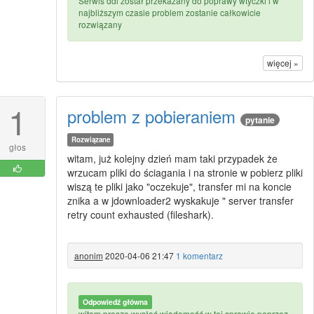
Serwis ddl został przekazany do poprawy wtyczki i w
najbliższym czasie problem zostanie całkowicie
rozwiązany
więcej »
1
problem z pobieraniem
pytanie
Rozwiązane
głos
witam, już kolejny dzień mam taki przypadek że
wrzucam pliki do ściagania i na stronie w pobierz pliki
wiszą te pliki jako "oczekuje", transfer mi na koncie
znika a w jdownloader2 wyskakuje " server transfer
retry count exhausted (fileshark).
anonim
2020-04-06 21:47
1 komentarz
Odpowiedź główna
witam proszę wysłać wiadomość w tej sprawie poprzez