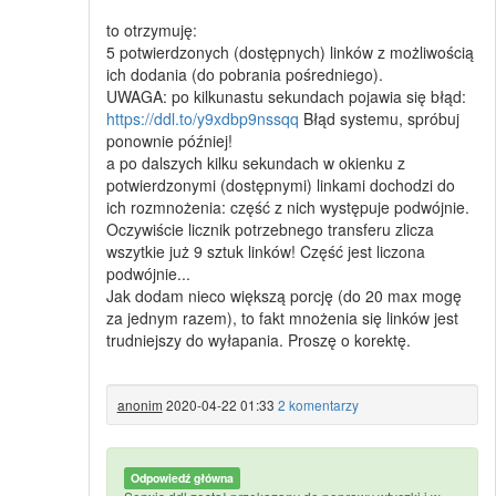
to otrzymuję:
5 potwierdzonych (dostępnych) linków z możliwością
ich dodania (do pobrania pośredniego).
UWAGA: po kilkunastu sekundach pojawia się błąd:
https://ddl.to/y9xdbp9nssqq
Błąd systemu, spróbuj
ponownie później!
a po dalszych kilku sekundach w okienku z
potwierdzonymi (dostępnymi) linkami dochodzi do
ich rozmnożenia: część z nich występuje podwójnie.
Oczywiście licznik potrzebnego transferu zlicza
wszytkie już 9 sztuk linków! Część jest liczona
podwójnie...
Jak dodam nieco większą porcję (do 20 max mogę
za jednym razem), to fakt mnożenia się linków jest
trudniejszy do wyłapania. Proszę o korektę.
anonim
2020-04-22 01:33
2 komentarzy
Odpowiedź główna